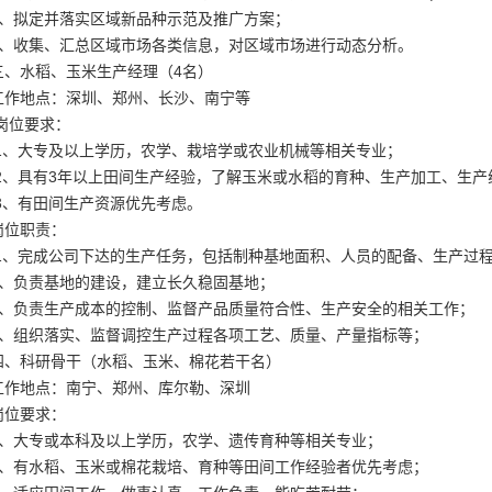
3、拟定并落实区域新品种示范及推广方案；
4、收集、汇总区域市场各类信息，对区域市场进行动态分析。
三、水稻、玉米生产经理（4名）
工作地点：深圳、郑州、长沙、南宁等
岗位要求：
1、大专及以上学历，农学、栽培学或农业机械等相关专业；
2、具有3年以上田间生产经验，了解玉米或水稻的育种、生产加工、生产
3、有田间生产资源优先考虑。
岗位职责：
1、完成公司下达的生产任务，包括制种基地面积、人员的配备、生产过
2、负责基地的建设，建立长久稳固基地；
3、负责生产成本的控制、监督产品质量符合性、生产安全的相关工作；
4、组织落实、监督调控生产过程各项工艺、质量、产量指标等；
四、科研骨干（水稻、玉米、棉花若干名）
工作地点：南宁、郑州、库尔勒、深圳
岗位要求：
1、大专或本科及以上学历，农学、遗传育种等相关专业；
2、有水稻、玉米或棉花栽培、育种等田间工作经验者优先考虑；