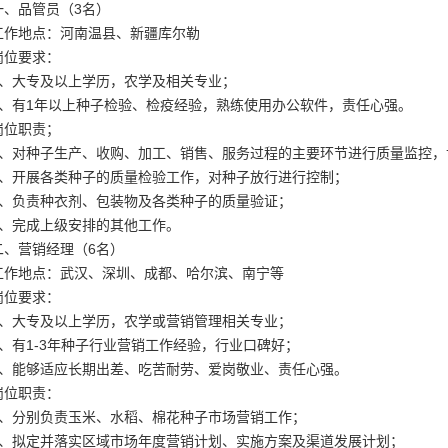
一、品管员（3名）
工作地点：河南温县、新疆库尔勒
岗位要求：
1、大专及以上学历，农学及相关专业；
2、有1年以上种子检验、检疫经验，熟练使用办公软件，责任心强。
岗位职责；
1、对种子生产、收购、加工、销售、服务过程的主要环节进行质量监控，
2、开展各类种子的质量检验工作，对种子放行进行控制；
3、负责种衣剂、包装物及各类种子的质量验证；
4、完成上级安排的其他工作。
二、营销经理（6名）
工作地点：武汉、深圳、成都、哈尔滨、南宁等
岗位要求：
1、大专及以上学历，农学或营销管理相关专业；
2、有1-3年种子行业营销工作经验，行业口碑好；
3、能够适应长期出差、吃苦耐劳、爱岗敬业、责任心强。
岗位职责：
1、分别负责玉米、水稻、棉花种子市场营销工作；
2、拟定并落实区域市场年度营销计划、实施方案及渠道发展计划；