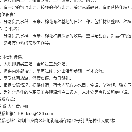
3、适应田间工作、做事认真、工作负责、能吃苦耐劳；
4、有一定的沟通能力、较强的执行能力、综合素质较好、有团队协作精神
岗位职责：
1、分别负责水稻、玉米、棉花育种基地的日常工作，包括材料整理、种植
种、加代等；
2、分别负责水稻、玉米、棉花种质资源的收集、整理与创新，新品种的选
3、参与育种站的南繁工作等。
公司福利待遇：
1、入职即购买五险一金和员工意外险；
2、提供内外部培训、学历进修，外出活动参观、学术交流；
3、享受休闲旅游、健康度假、节日贺礼；
4、根据实际情况，提供住宿，宿舍内配有热水器、空调、储物柜、独立卫
5、为符合条件的在职员工办理深圳户口调入，人才安居房和公租房申请。
联系方式：
联 系 人：黄小姐
联系邮箱：
HR_biot@126.com
联系地址：深圳市龙岗区坪地街道埔仔路22号创世纪种业大厦7楼